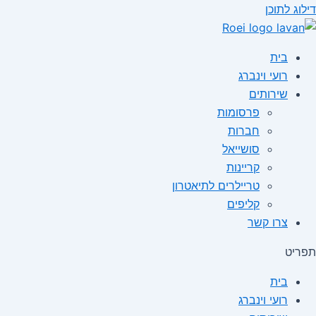
דילוג לתוכן
בית
רועי וינברג
שירותים
פרסומות
חברות
סושייאל
קריינות
טריילרים לתיאטרון
קליפים
צרו קשר
תפריט
בית
רועי וינברג