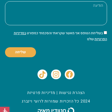
בשליחת הטופס אני מאשר שקראתי והסכמתי כמפורט
במדיניות
הפרטיות
שלנו
שליחה
T
I
F
i
n
a
k
s
c
t
t
e
o
a
b
הצהרת נגישות
|
מדיניות פרטיות
k
g
o
2024 כל הזכויות שמורות לרועי וינברג
r
o
a
k
כלי