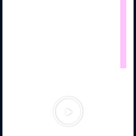
כתיבה,בימוי,צילום ועריכה לסרטון מחאת האמנים
והעצמאיים בתקופת הקורונה 2020
ניהול אמנותי וציור גוף: אמילי גליק וייל
שחקנית: גילי גבל
הפקה מוזיקלית: רמי אוסרווסר
שירה: הילה הויזמן
מילים: יורם טהרלב
לחן: רמי קליינשטיין
נגן
וידאו