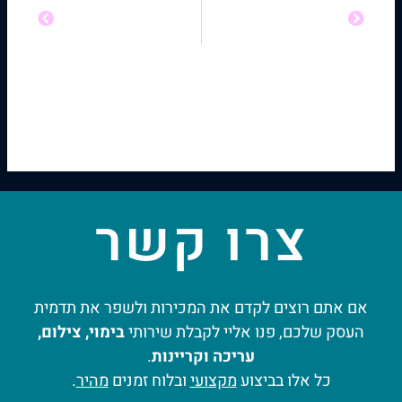
קודם
הבא
הקודם
הבא
ארצנו הקטנטונת – קורונה 2020
אפליקציית Wishtrip
צרו קשר
אם אתם רוצים לקדם את המכירות ולשפר את תדמית
העסק שלכם, פנו אליי לקבלת שירותי
בימוי, צילום,
עריכה וקריינות
.
כל אלו בביצוע
מקצועי
ובלוח זמנים
מהיר
.