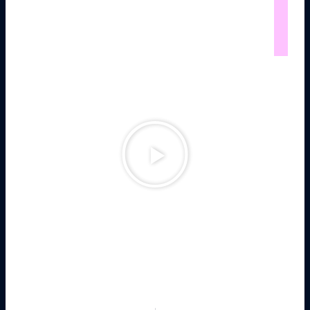
דיבוב לסרט הקולנוע "ספיידרמן - מימד העכביש" בתפקיד
RIPeter (ספיידרמן)
נגן
וידאו