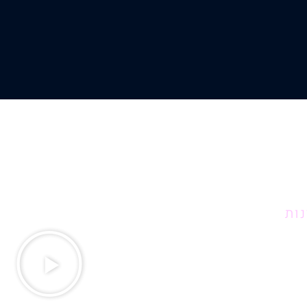
נות
נגן
וידא
ינות