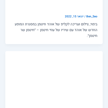
קליפים
אוהד חיטמן – לפניך (קליפ)
Ben_Seo
/
ינואר 15, 2022
בימוי, צילום ועריכה לקליפ של אוהד חיטמן במסגרת המופע
החדש של אוהד עם שיריו של עוזי חיטמן – ״חיטמן שר
חיטמן״.