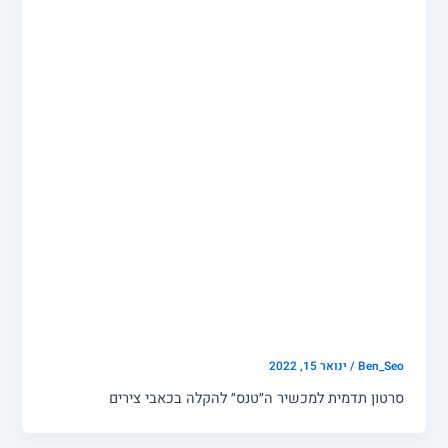
תדמית
סרטון תדמית למכשיר ה״טנס״
להקלה בכאבי צירים
Ben_Seo
/
ינואר 15, 2022
סרטון תדמית למכשיר ה״טנס״ להקלה בכאבי צירים