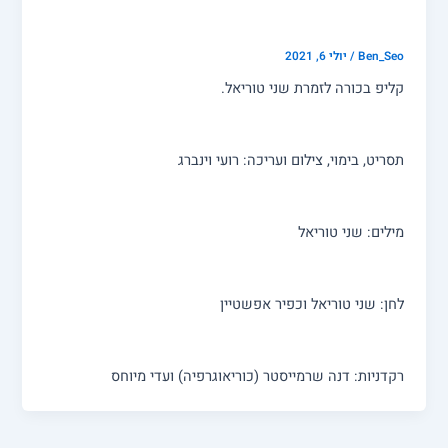
שני טוריאל – יותר רע מטוב (קליפ)
Ben_Seo
/
יולי 6, 2021
קליפ בכורה לזמרת שני טוריאל.
תסריט, בימוי, צילום ועריכה: רועי וינברג
מילים: שני טוריאל
לחן: שני טוריאל וכפיר אפשטיין
רקדניות: דנה שרמייסטר (כוריאוגרפיה) ועדי מיוחס