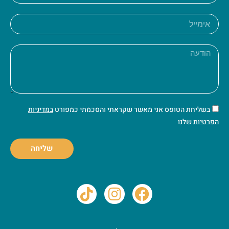
בשליחת הטופס אני מאשר שקראתי והסכמתי כמפורט
במדיניות
הפרטיות
שלנו
שליחה
T
I
F
i
n
a
k
s
c
t
t
e
o
a
b