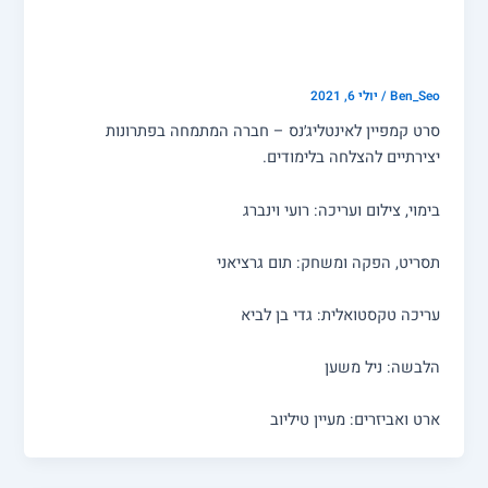
אינטליג׳נס – הסוד להצלחה
בלימודים
Ben_Seo
/
יולי 6, 2021
סרט קמפיין לאינטליג׳נס – חברה המתמחה בפתרונות
יצירתיים להצלחה בלימודים.
בימוי, צילום ועריכה: רועי וינברג
תסריט, הפקה ומשחק: תום גרציאני
עריכה טקסטואלית: גדי בן לביא
הלבשה: ניל משען
ארט ואביזרים: מעיין טיליוב