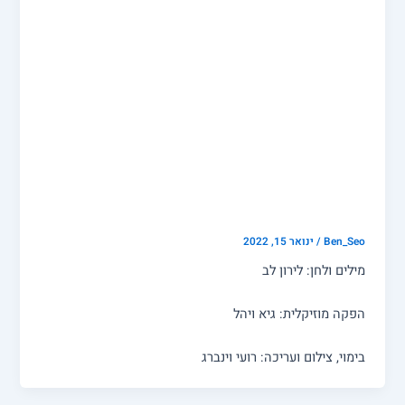
קליפים
לירון לב ועדי כהן – לרוץ לבד
Ben_Seo
/
ינואר 15, 2022
מילים ולחן: לירון לב
הפקה מוזיקלית: גיא ויהל
בימוי, צילום ועריכה: רועי וינברג